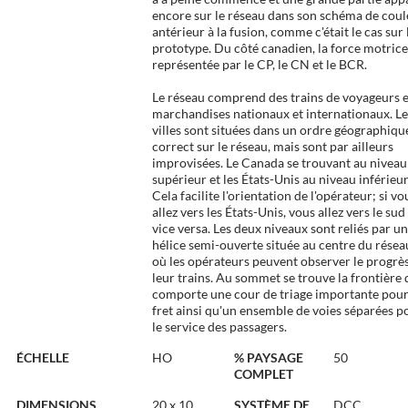
encore sur le réseau dans son schéma de coul
antérieur à la fusion, comme c'était le cas sur 
prototype. Du côté canadien, la force motrice
représentée par le CP, le CN et le BCR.
Le réseau comprend des trains de voyageurs e
marchandises nationaux et internationaux. Le
villes sont situées dans un ordre géographiqu
correct sur le réseau, mais sont par ailleurs
improvisées. Le Canada se trouvant au niveau
supérieur et les États-Unis au niveau inférieur
Cela facilite l'orientation de l'opérateur; si vo
allez vers les États-Unis, vous allez vers le sud
vice versa. Les deux niveaux sont reliés par u
hélice semi-ouverte située au centre du résea
où les opérateurs peuvent observer le progrè
leur trains. Au sommet se trouve la frontière 
comporte une cour de triage importante pour
fret ainsi qu'un ensemble de voies séparées p
le service des passagers.
ÉCHELLE
HO
% PAYSAGE
50
COMPLET
DIMENSIONS
20 x 10
SYSTÈME DE
DCC