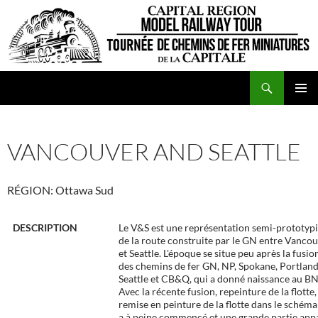
Aller
au
contenu
Recherche
VCFMC
MENU
PRINCI
VANCOUVER AND SEATTLE
RÉGION: Ottawa Sud
DESCRIPTION
Le V&S est une représentation semi-prototyp
de la route construite par le GN entre Vanco
et Seattle. L'époque se situe peu après la fusio
des chemins de fer GN, NP, Spokane, Portland
Seattle et CB&Q, qui a donné naissance au BN
Avec la récente fusion, repeinture de la flotte,
remise en peinture de la flotte dans le schém
a à peine commencé et une grande partie app