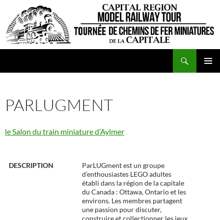
Aller
au
contenu
Recherche
VCFMC
MENU
PRINCI
PARLUGMENT
le Salon du train miniature d’Aylmer
DESCRIPTION
ParLUGment est un groupe
d’enthousiastes LEGO adultes
établi dans la région de la capitale
du Canada : Ottawa, Ontario et les
environs. Les membres partagent
une passion pour discuter,
construire et collectionner les jeux