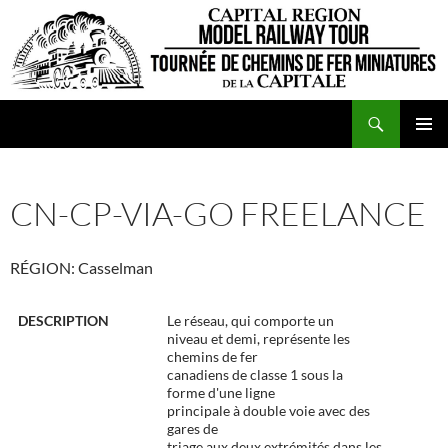
Aller
au
contenu
Recherche
VCFMC
MENU
PRINCI
CN-CP-VIA-GO FREELANCE
RÉGION: Casselman
DESCRIPTION
Le réseau, qui comporte un
niveau et demi, représente les
chemins de fer
canadiens de classe 1 sous la
forme d'une ligne
principale à double voie avec des
gares de
triage aux deux extrémités dans les