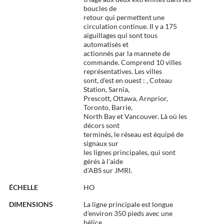
boucles de
retour qui permettent une
circulation continue. Il y a 175
aiguillages qui sont tous
automatisés et
actionnés par la mannete de
commande. Comprend 10 villes
représentatives. Les villes
sont, d'est en ouest : , Coteau
Station, Sarnia,
Prescott, Ottawa, Arnprior,
Toronto, Barrie,
North Bay et Vancouver. Là où les
décors sont
terminés, le réseau est équipé de
signaux sur
les lignes principales, qui sont
gérés à l'aide
d'ABS sur JMRI.
ÉCHELLE
HO
DIMENSIONS
La ligne principale est longue
d'environ 350 pieds avec une
hélice